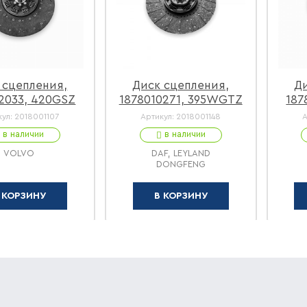
 сцепления,
Диск сцепления,
Ди
72033, 420GSZ
1878010271, 395WGTZ
187
кул:
2018001107
Артикул:
2018001148
А
в наличии
в наличии
VOLVO
DAF, LEYLAND
DONGFENG
 КОРЗИНУ
В КОРЗИНУ