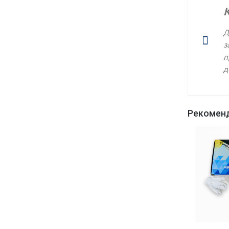
Д
з
п
д
Рекомен