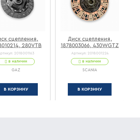
ск сцепления,
Диск сцепления,
8010214, 280VTB
1878003066, 430WGTZ
ртикул:
2018001163
Артикул:
2018001224
в наличии
в наличии
GAZ
SCANIA
В КОРЗИНУ
В КОРЗИНУ