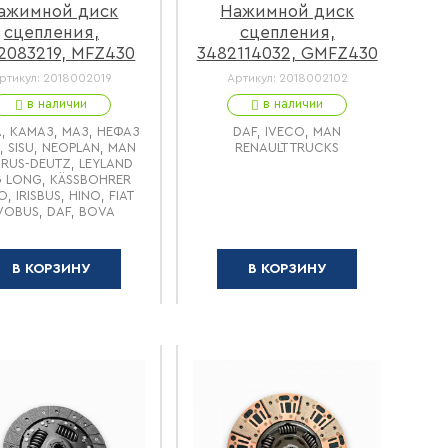
ажимной диск
Нажимной диск
сцепления,
сцепления,
2083219, MFZ430
3482114032, GMFZ430
H
ртикул:
2018002019
Артикул:
2018002102
в наличии
в наличии
, КАМАЗ, МАЗ, НЕФАЗ
DAF, IVECO, MAN
, SISU, NEOPLAN, MAN
RENAULT TRUCKS
RUS-DEUTZ, LEYLAND
G LONG, KÄSSBOHRER
O, IRISBUS, HINO, FIAT
VOBUS, DAF, BOVA
В КОРЗИНУ
В КОРЗИНУ