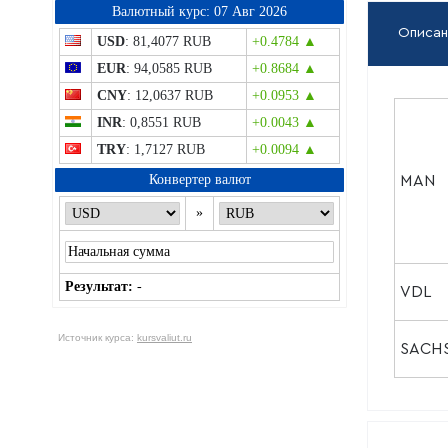
Bалютный курс: 07 Авг 2026
Описан
USD
: 81,4077 RUB
+0.4784 ▲
EUR
: 94,0585 RUB
+0.8684 ▲
CNY
: 12,0637 RUB
+0.0953 ▲
INR
: 0,8551 RUB
+0.0043 ▲
TRY
: 1,7127 RUB
+0.0094 ▲
Конвертер валют
MAN
»
Результат:
-
VDL
Источник курса:
kursvaliut.ru
SACH