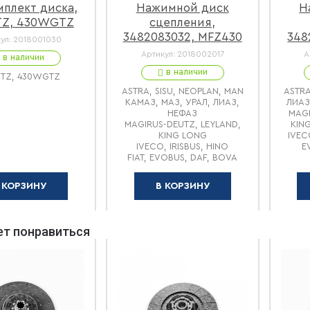
плект диска,
Нажимной диск
Н
TZ, 430WGTZ
сцепления,
3482083032, MFZ430
348
ул:
2018001030
Артикул:
2018002017
А
в наличии
в наличии
GTZ, 430WGTZ
ASTRA, SISU, NEOPLAN, MAN
ASTRA
КАМАЗ, МАЗ, УРАЛ, ЛИАЗ,
ЛИАЗ
НЕФАЗ
MAGI
MAGIRUS-DEUTZ, LEYLAND,
KIN
KING LONG
IVEC
IVECO, IRISBUS, HINO
E
FIAT, EVOBUS, DAF, BOVA
 КОРЗИНУ
В КОРЗИНУ
т понравиться